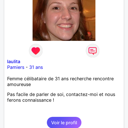
laulita
Pamiers
-
31 ans
Femme célibataire de 31 ans recherche rencontre
amoureuse
Pas facile de parler de soi, contactez-moi et nous
ferons connaissance !
Voir le profil