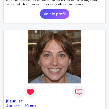
amis, et des loisirs. Je souhaite simplement
rencontrer un homme de la région de Orvault qui
Voir le profil
recherche une relation sérieuse !
jf aurillac
Aurillac
-
39 ans