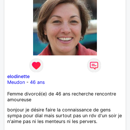
elodinette
Meudon
-
46 ans
Femme divorcé(e) de 46 ans recherche rencontre
amoureuse
bonjour je désire faire la connaissance de gens
sympa pour dial mais surtout pas un rdv d'un soir je
n'aime pas ni les menteurs ni les pervers.