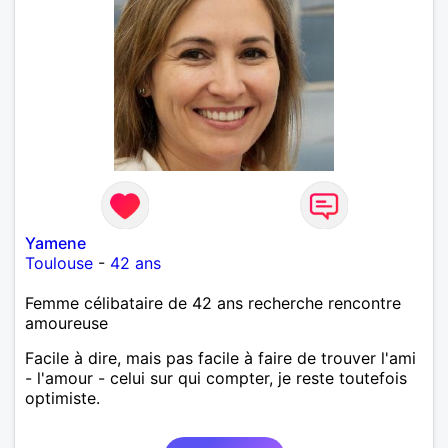
Yamene
Toulouse
-
42 ans
Femme célibataire de 42 ans recherche rencontre
amoureuse
Facile à dire, mais pas facile à faire de trouver l'ami
- l'amour - celui sur qui compter, je reste toutefois
optimiste.