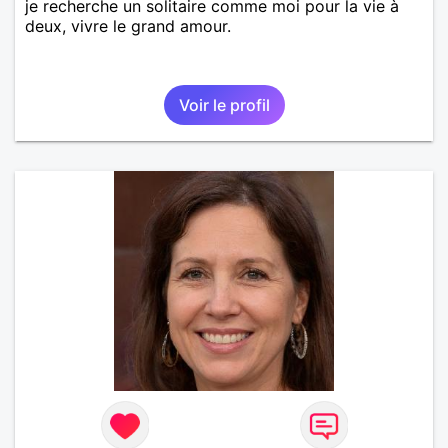
je recherche un solitaire comme moi pour la vie à
deux, vivre le grand amour.
Voir le profil