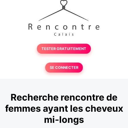
TESTER GRATUITEMENT
SE CONNECTER
Recherche rencontre de
femmes ayant les cheveux
mi-longs