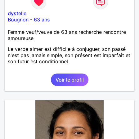
dystelle
Bougnon
-
63 ans
Femme veuf/veuve de 63 ans recherche rencontre
amoureuse
Le verbe aimer est difficile à conjuguer, son passé
n'est pas jamais simple, son présent est imparfait et
son futur est conditionnel.
Voir le profil