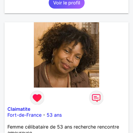
Voir le profil
Claimatite
Fort-de-France
-
53 ans
Femme célibataire de 53 ans recherche rencontre
amoureuse