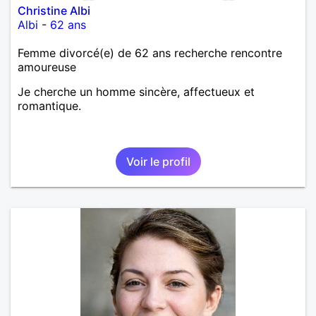
Christine Albi
Albi
-
62 ans
Femme divorcé(e) de 62 ans recherche rencontre
amoureuse
Je cherche un homme sincère, affectueux et
romantique.
Voir le profil