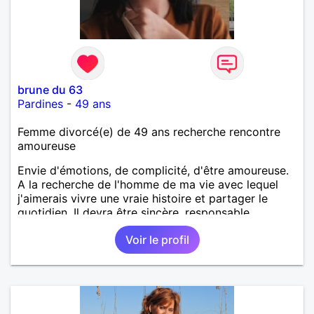
brune du 63
Pardines
-
49 ans
Femme divorcé(e) de 49 ans recherche rencontre
amoureuse
Envie d'émotions, de complicité, d'être amoureuse.
A la recherche de l'homme de ma vie avec lequel
j'aimerais vivre une vraie histoire et partager le
quotidien. Il devra être sincère, responsable,
ambitieux, entreprenant, fort de caractère et avec le
Voir le profil
sens de l'humour. Il saura me chouchouter et me
mettre en valeur, me donner son amour et attention.
Merci de m'avoir lu et à bientôt...