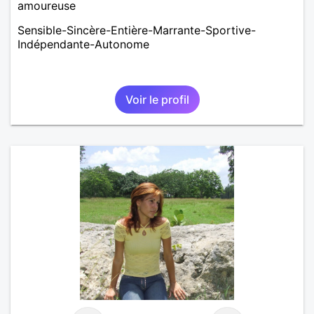
amoureuse
Sensible-Sincère-Entière-Marrante-Sportive-
Indépendante-Autonome
Voir le profil