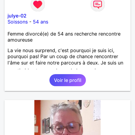
julye-02
Soissons
-
54 ans
Femme divorcé(e) de 54 ans recherche rencontre
amoureuse
La vie nous surprend, c'est pourquoi je suis ici,
pourquoi pas! Par un coup de chance rencontrer
l'âme sur et faire notre parcours à deux. Je suis un
peu timide et un peu bavarde lorsque je me sens
bien. J'attends de vos nouvelles.
Voir le profil