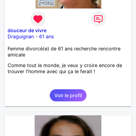
douceur de vivre
Draguignan
-
61 ans
Femme divorcé(e) de 61 ans recherche rencontre
amicale
Comme tout le monde, je veux y croire encore de
trouver l'homme avec qui ça le ferait !
Voir le profil