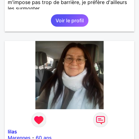
m'impose pas trop de barrière, je préfère d'ailleurs
les surmonter.
Voir le profil
lilas
Marennes
-
60 ans