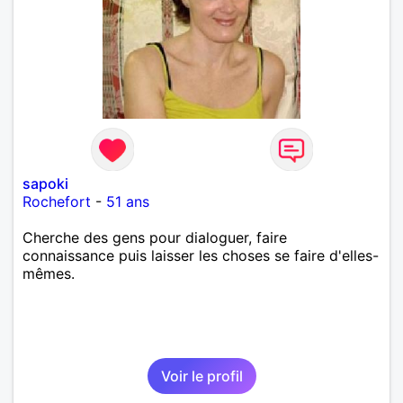
sapoki
Rochefort
-
51 ans
Cherche des gens pour dialoguer, faire
connaissance puis laisser les choses se faire d'elles-
mêmes.
Voir le profil