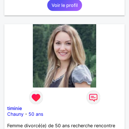
Voir le profil
timinie
Chauny
-
50 ans
Femme divorcé(e) de 50 ans recherche rencontre