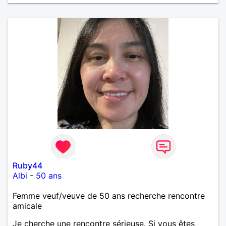
Ruby44
Albi
-
50 ans
Femme veuf/veuve de 50 ans recherche rencontre
amicale
Je cherche une rencontre sérieuse. Si vous êtes