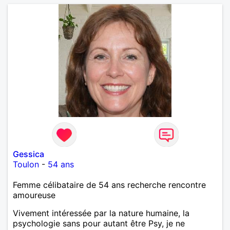
Gessica
Toulon
-
54 ans
Femme célibataire de 54 ans recherche rencontre
amoureuse
Vivement intéressée par la nature humaine, la
psychologie sans pour autant être Psy, je ne