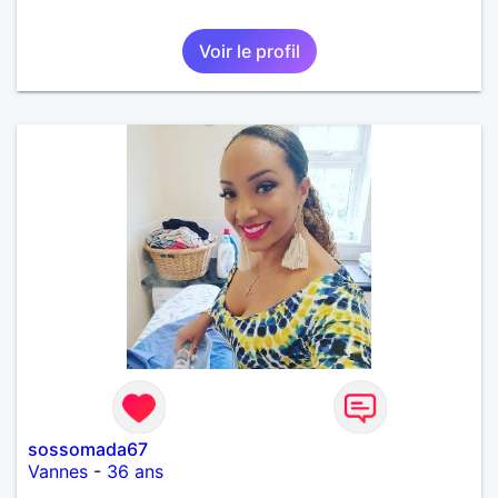
Voir le profil
sossomada67
Vannes
-
36 ans