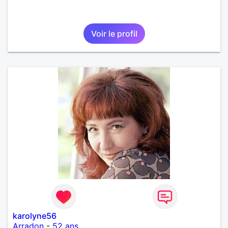
Voir le profil
karolyne56
Arradon
-
52 ans