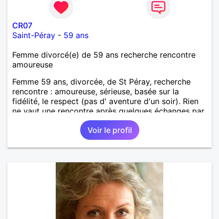
CR07
Saint-Péray
-
59 ans
Femme divorcé(e) de 59 ans recherche rencontre
amoureuse
Femme 59 ans, divorcée, de St Péray, recherche
rencontre : amoureuse, sérieuse, basée sur la
fidélité, le respect (pas d' aventure d'un soir). Rien
ne vaut une rencontre après quelques échanges par
messages pour savoir si il y a un feeling entre les
Voir le profil
deux et le désir de se revoir. Au plaisir de se
découvrir...