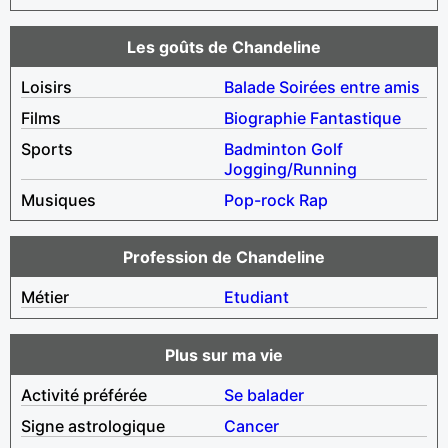
Les goûts de Chandeline
Loisirs
Balade
Soirées entre amis
Films
Biographie
Fantastique
Sports
Badminton
Golf
Jogging/Running
Musiques
Pop-rock
Rap
Profession de Chandeline
Métier
Etudiant
Plus sur ma vie
Activité préférée
Se balader
Signe astrologique
Cancer