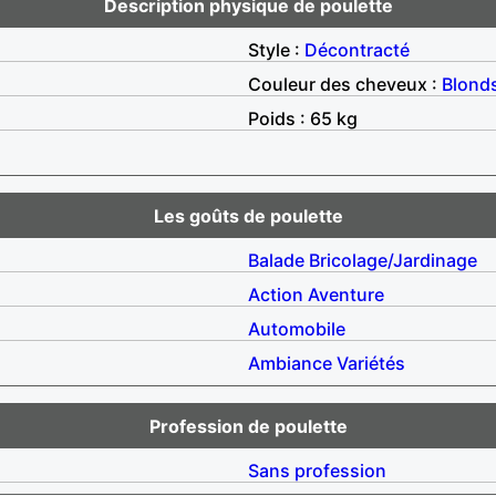
Description physique de poulette
Style :
Décontracté
Couleur des cheveux :
Blond
Poids : 65 kg
Les goûts de poulette
Balade
Bricolage/Jardinage
Action
Aventure
Automobile
Ambiance
Variétés
Profession de poulette
Sans profession