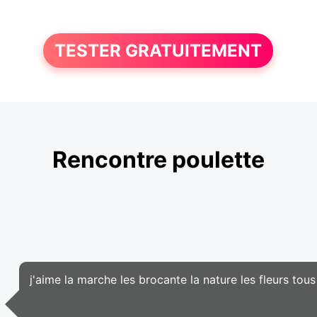
TESTER GRATUITEMENT
Rencontre poulette
j'aime la marche les brocante la nature les fleurs to